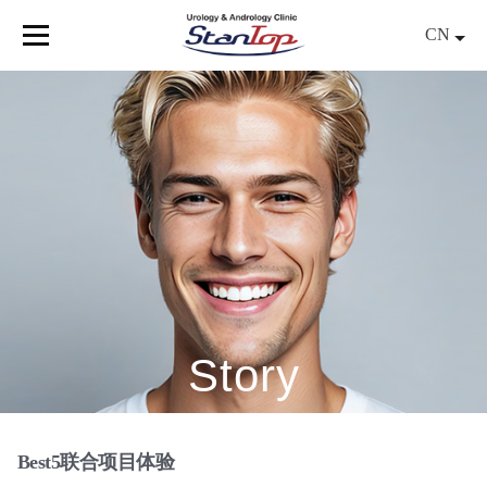
Skip
CN
to
Menu
content
Story
Best5联合项目体验