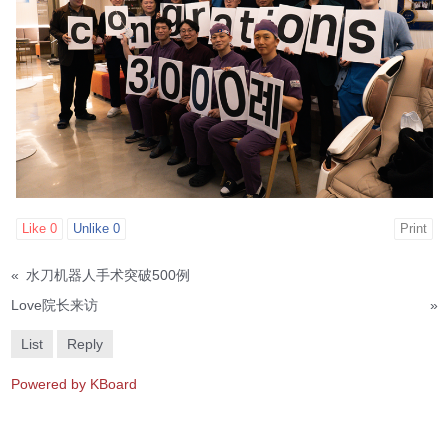
Like
0
Unlike
0
Print
«
水刀机器人手术突破500例
Love院长来访
»
List
Reply
Powered by KBoard