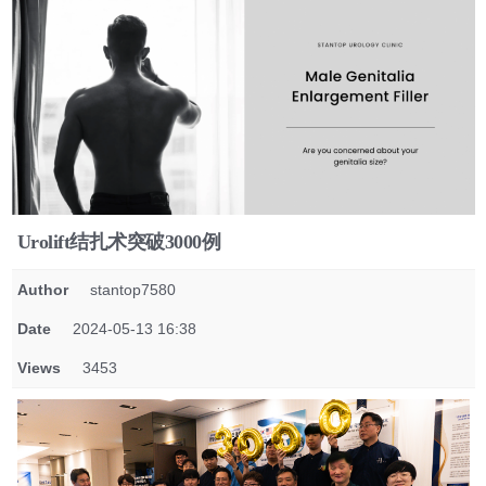
Urolift结扎术突破3000例
Author
stantop7580
Date
2024-05-13 16:38
Views
3453