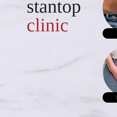
stantop
clinic