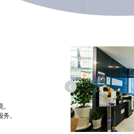
‹
境。
服务。