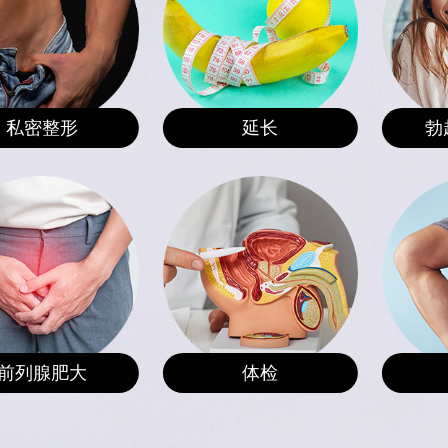
私密整形
延长
勃
前列腺肥大
体检