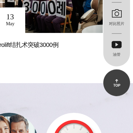
17
13
May
May
对比照片
Love
rolift结扎术突破3000例
油管