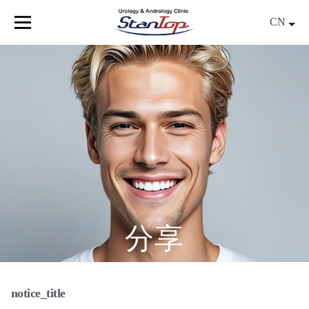
Skip
CN
to
Menu
content
分享
notice_title